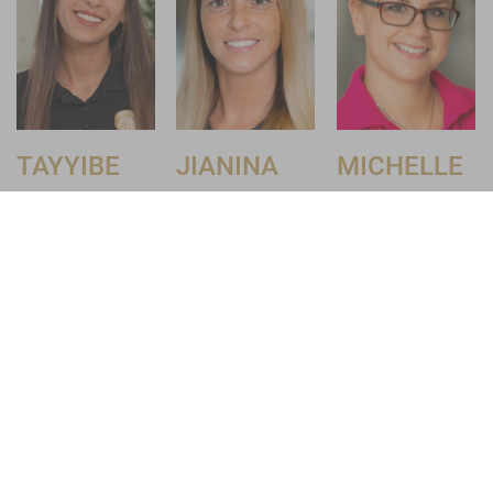
TAYYIBE
JIANINA
MICHELLE
SARI
ENACHE
RATTER