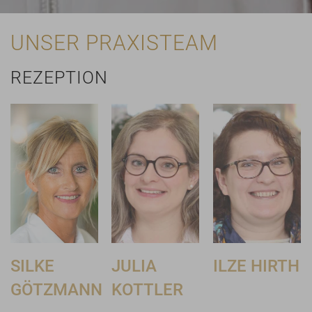
UNSER PRAXISTEAM
REZEPTION
SILKE
JULIA
ILZE HIRTH
GÖTZMANN
KOTTLER