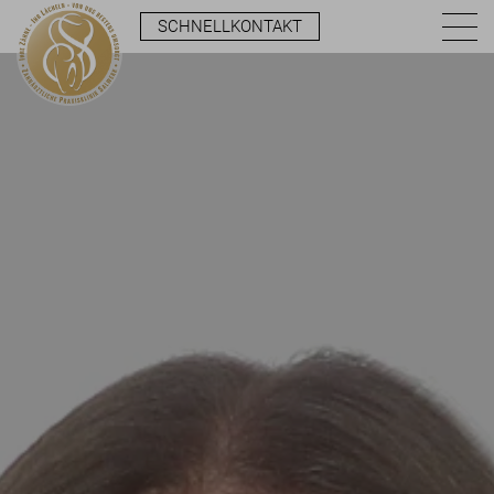
SCHNELLKONTAKT
Die Zahnärzte
Implantologie
Das Team
T
07225 . 39 39
Onlinetermin
M
praxis@salwerk.de
Ästhetik
Jobs
Ambiente
Kontakt
Prophylaxe
Hauseigenes zahntechnisches Labor
Team
Anfahrt
Parodontologie
Impressionen
Montag - Freitag:
Leistungen
Wurzelkanalbehandlung
Ausflug
Zahnersatz
Fragen und Antworten
Narkose
Laserbehandlung
Bohren ohne Bohrer
Digitales Röntgen